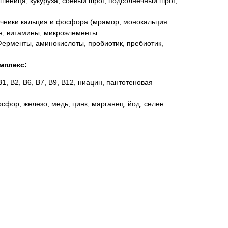
шеница, кукуруза, соевый шрот, подсолнечный шрот,
чники кальция и фосфора (мрамор, монокальция
я, витамины, микроэлементы.
ерменты, аминокислоты, пробиотик, пребиотик,
мплекс:
 B1, B2, B6, B7, B9, B12, ниацин, пантотеновая
сфор, железо, медь, цинк, марганец, йод, селен.