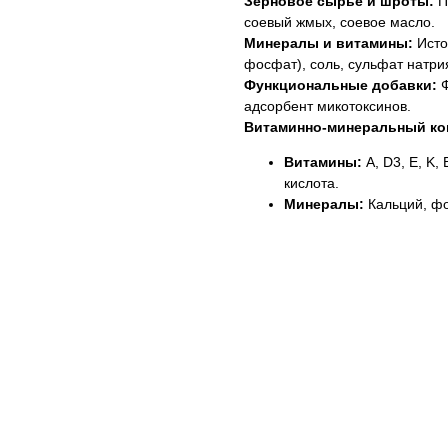
Зерновое сырье и шроты:
П
соевый жмых, соевое масло.
Минералы и витамины:
Исто
фосфат), соль, сульфат натри
Функциональные добавки:
Ф
адсорбент микотоксинов.
Витаминно-минеральный ко
Витамины:
A, D3, E, K,
кислота.
Минералы:
Кальций, фо